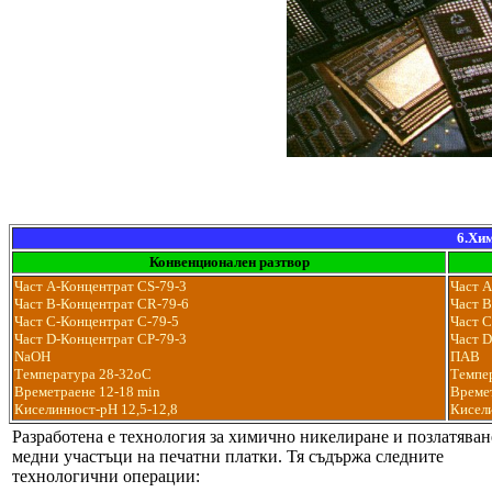
6.Хи
Конвенционален разтвор
Част А-Концентрат CS-79-3
Част А
Част B-Концентрат CR-79-6
Част 
Част C-Концентрат C-79-5
Част C
Част D-Концентрат CP-79-3
Част D
NaOH
ПАВ
Температура 28-32оС
Темпе
Времетраене 12-18 min
Времет
Киселинност-рН 12,5-12,8
Кисели
Разработена е технология за химично никелиране и позлатяван
медни участъци на печатни платки. Тя съдържа следните
технологични операции: