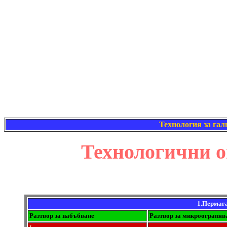
Технология за гал
Технологични 
1.Пермаг
Разтвор за набъбване
Разтвор за микроограпяв