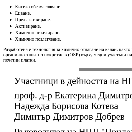
Кисело обезмасляване.
Ецване.
Пред активиране.
Активиране.
Химично никелиране.
Химично позлатяване.
Разработена е технология за химично отлагане на калай, както 
органично защитно покритие в (OSP) върху медни участъци на
печатни платки.
Участници в дейността на Н
проф. д-р Екатерина Димитр
Надежда Борисова Котева
Димитър Димитров Добрев
Ръководител на НПЛ "Прилож