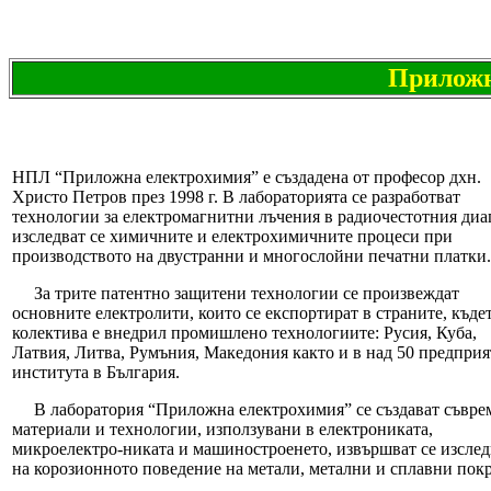
Приложн
НПЛ “Приложна електрохимия” е създадена от професор дхн.
Христо Петров през 1998 г. В лабораторията се разработват
технологии за електромагнитни лъчения в радиочестотния диа
изследват се химичните и електрохимичните процеси при
производството на двустранни и многослойни печатни платки.
За трите патентно защитени технологии се произвеждат
основните електролити, които се експортират в страните, къде
колектива е внедрил промишлено технологиите: Русия, Куба,
Латвия, Литва, Румъния, Македония както и в над 50 предприя
института в България.
В лаборатория “Приложна електрохимия” се създават съвре
материали и технологии, използувани в електрониката,
микроелектро-никата и машиностроенето, извършват се изсле
на корозионното поведение на метали, метални и сплавни пок