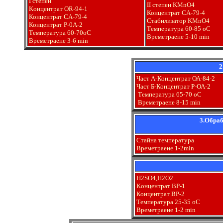
І степен
ІІ степен KMnO4
Kонцентрат OR-94-1
Концентрат CA-79-4
Концентрат CA-79-4
Стабилизатор KMnО4
Концентрат P-0A-2
Температура 60-85 оС
Температура 60-70оС
Времетраене 5-10 min
Времетраене 3-6 min
2
Част А-Концентрат ОА-84-2
Част Б-Концентрат P-ОА-2
Температура 65-70 оС
Времетраене 8-15 min
3.Обраб
Стайна температура
Времетраене 1-2min
H2SO4,H2O2
Kонцентрат ВР-1
Концентрат BР-2
Температура 25-35 оС
Времетраене 1-2 min