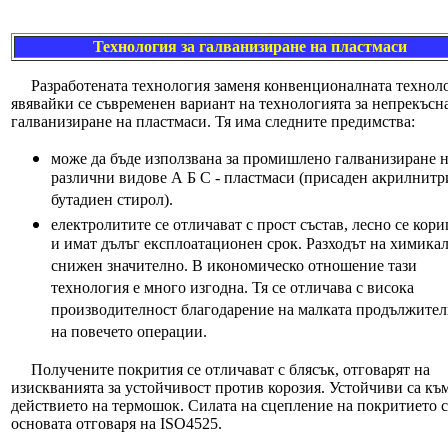
Технология за галванизиране на пластмаси
Разработената технология заменя конвенционалната техноло
явявайки се съвременен вариант на технологията за непрекъсн
галванизиране на пластмаси. Тя има следните предимства:
може да бъде използвана за промишлено галванизиране 
различни видове А Б С - пластмаси (присаден акрилнитр
бутадиен стирол).
електролитите се отличават с прост състав, лесно се кори
и имат дълъг експлоатационен срок. Разходът на химикал
снижен значително. В икономическо отношение тази
технология е много изгодна. Тя се отличава с висока
производителност благодарение на малката продължител
на повечето операции.
Получените покрития се отличават с блясък, отговарят на
изискванията за устойчивост против корозия. Устойчиви са къ
действието на термошок. Силата на сцепление на покритието с
основата отговаря на ISO4525.